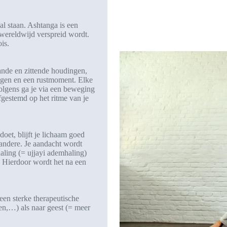
l staan. Ashtanga is een
 wereldwijd verspreid wordt.
is.
ande en zittende houdingen,
ngen en een rustmoment. Elke
lgens ga je via een beweging
fgestemd op het ritme van je
et, blijft je lichaam goed
andere. Je aandacht wordt
haling (= ujjayi ademhaling)
). Hierdoor wordt het na een
een sterke therapeutische
en,…) als naar geest (= meer