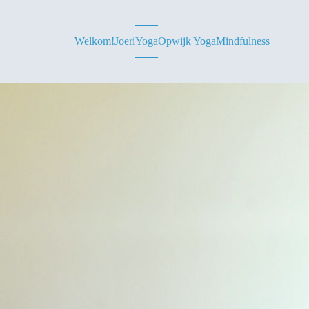
Welkom!
Joeri
Yoga
Opwijk Yoga
Mindfulness