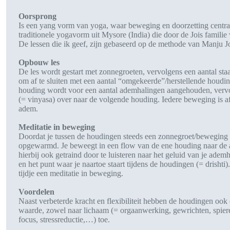
Oorsprong
Is een yang vorm van yoga, waar beweging en doorzetting centraa
traditionele yogavorm uit Mysore (India) die door de Jois familie
De lessen die ik geef, zijn gebaseerd op de methode van Manju Jo
Opbouw les
De les wordt gestart met zonnegroeten, vervolgens een aantal sta
om af te sluiten met een aantal “omgekeerde”/herstellende houdi
houding wordt voor een aantal ademhalingen aangehouden, vervo
(= vinyasa) over naar de volgende houding. Iedere beweging is a
adem.
Meditatie in beweging
Doordat je tussen de houdingen steeds een zonnegroet/beweging do
opgewarmd. Je beweegt in een flow van de ene houding naar de 
hierbij ook getraind door te luisteren naar het geluid van je adem
en het punt waar je naartoe staart tijdens de houdingen (= drishti
tijdje een meditatie in beweging.
Voordelen
Naast verbeterde kracht en flexibiliteit hebben de houdingen ook 
waarde, zowel naar lichaam (= orgaanwerking, gewrichten, spier
focus, stressreductie,…) toe.