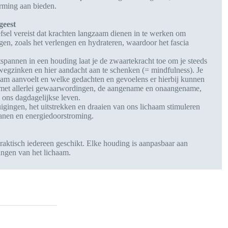
erming aan bieden.
geest
fsel vereist dat krachten langzaam dienen in te werken om
en, zoals het verlengen en hydrateren, waardoor het fascia
spannen in een houding laat je de zwaartekracht toe om je steeds
 wegzinken en hier aandacht aan te schenken (= mindfulness). Je
haam aanvoelt en welke gedachten en gevoelens er hierbij kunnen
met allerlei gewaarwordingen, de aangename en onaangename,
 ons dagdagelijkse leven.
gingen, het uitstrekken en draaien van ons lichaam stimuleren
anen en energiedoorstroming.
aktisch iedereen geschikt. Elke houding is aanpasbaar aan
ingen van het lichaam.