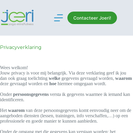
Skip
to
content
Contacteer Joeri!
Privacyverklaring
Wees welkom!
Jouw privacy is voor mij belangrijk. Via deze verklaring geef ik jou
dan ook graag toelichting
welke
gegevens gevraagd worden,
waarom
deze gevraagd worden en
hoe
hiermee omgegaan wordt.
Onder
persoonsgegevens
versta ik gegevens waarmee ik iemand kan
identificeren.
Het
waarom
van deze persoonsgegevens komt eenvoudig neer om de
aangeboden diensten (lessen, trainingen, info verschaffen,…) op een
professionele en goede manier te kunnen aanbieden.
Onder de omgang met die gegevens kan verstaan worden: het